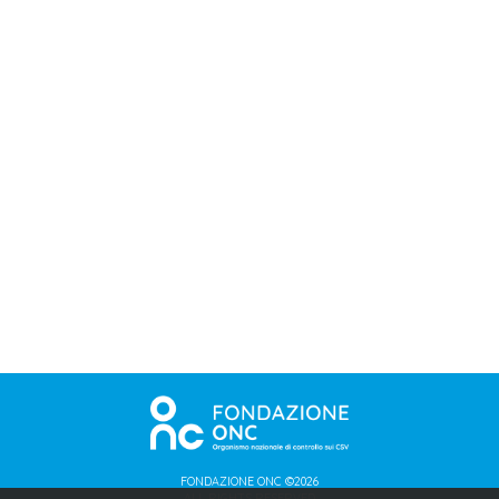
FONDAZIONE ONC ©2026
ALL RIGHTS RESERVED